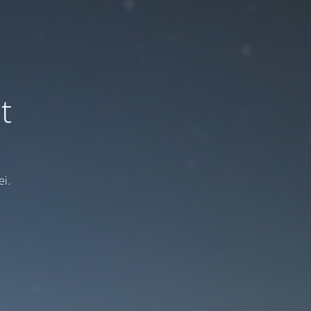
t
ei.